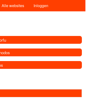
Alle websites
Inloggen
orfu
hodos
os