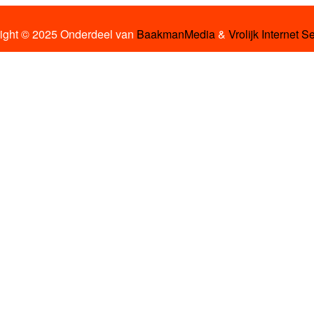
ight © 2025 Onderdeel van
BaakmanMedia
&
Vrolijk Internet S