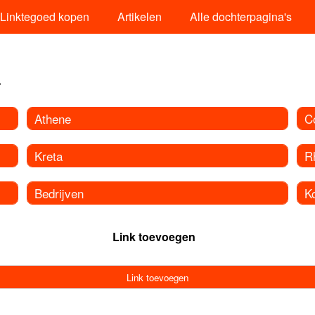
Linktegoed kopen
Artikelen
Alle dochterpagina's
a
Athene
C
Kreta
R
Bedrijven
K
Link toevoegen
Link toevoegen